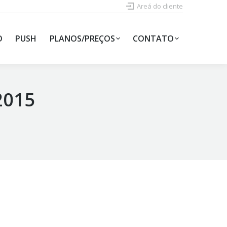
Areá do cliente
O
PUSH
PLANOS/PREÇOS
CONTATO
2015