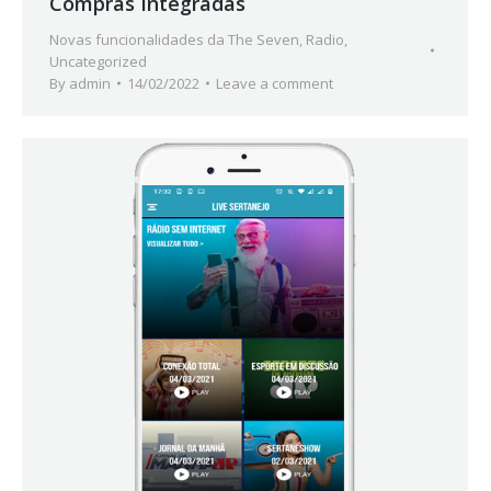
Compras Integradas
Novas funcionalidades da The Seven
,
Radio
,
Uncategorized
By
admin
14/02/2022
Leave a comment