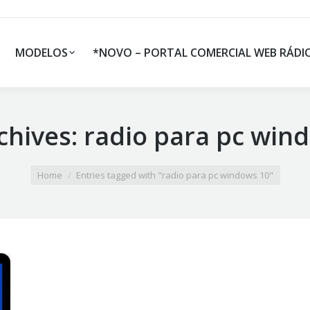
MODELOS
*NOVO – PORTAL COMERCIAL WEB RÁDI
chives:
radio para pc win
Home
Entries tagged with "radio para pc windows 10"