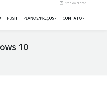
Areá do cliente
O
PUSH
PLANOS/PREÇOS
CONTATO
dows 10