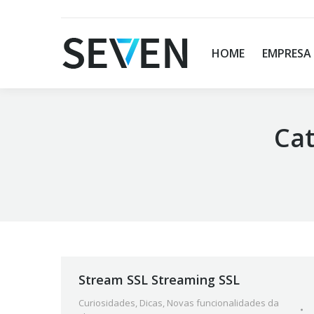
HOME
EMPRESA
Cat
You are here:
Stream SSL Streaming SSL
Curiosidades
,
Dicas
,
Novas funcionalidades da