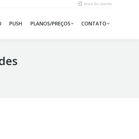
Areá do cliente
O
PUSH
PLANOS/PREÇOS
CONTATO
des