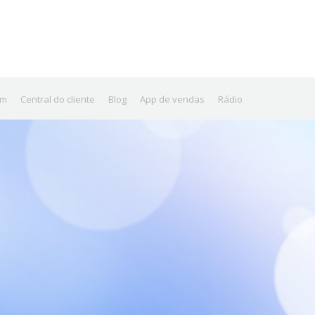
am
Central do cliente
Blog
App de vendas
Rádio